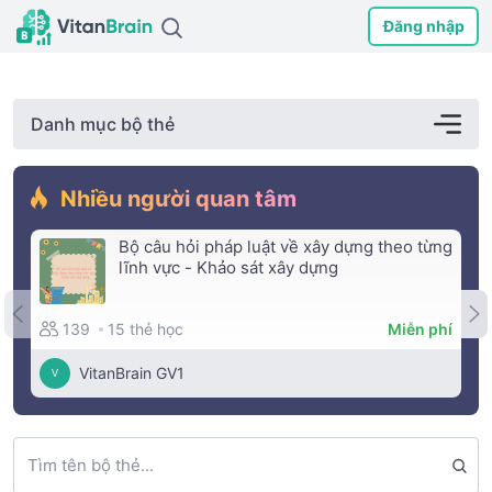
Đăng nhập
Danh mục bộ thẻ
Nhiều người quan tâm
Bộ câu hỏi pháp luật về xây dựng theo từng
lĩnh vực - Khảo sát xây dựng
15 thẻ học
139
Miễn phí
VitanBrain GV1
V
Tìm tên bộ thẻ...