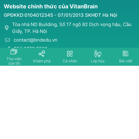
Website chính thức của VitanBrain
GPĐKKD:0104012345 - 07/01/2013 SKHĐT Hà Nội
Tòa nhà ND Building, Số 17 ngõ 82 Dịch vọng hậu, Cầu
Giấy, TP. Hà Nội
contact@bndedu.vn
024 6688 8866
Thư viện
Khám phá
Cá nhân
Lớp học
Bài viết
của tôi
THÔNG TIN
CHÍNH SÁCH
Về VitanBrain
Chính sách bảo mật
Tài liệu giới thiệu
Chính sách doanh thu
Giải quyết khiếu nại
TRỢ GIÚP
Liên hệ