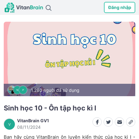
Đăng nhập
1.280 người đã sử dụng
N
P
Sinh học 10 - Ôn tập học kì I
VitanBrain GV1
V
08/11/2024
Bạn hãy cùng VitanBrain ôn luyện kiến thức của học kì I -