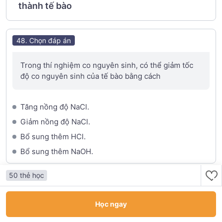
thành tế bào
48. Chọn đáp án
Trong thí nghiệm co nguyên sinh, có thể giảm tốc
độ co nguyên sinh của tế bào bằng cách
Tăng nồng độ NaCl.
Giảm nồng độ NaCl.
Bổ sung thêm HCl.
Bổ sung thêm NaOH.
50 thẻ học
49. Chọn đáp án
Học ngay
Ở tế bào vi khuẩn, vai trò của lông là
Thư viện
Khám phá
Cá nhân
Lớp học
Bài viết
của tôi