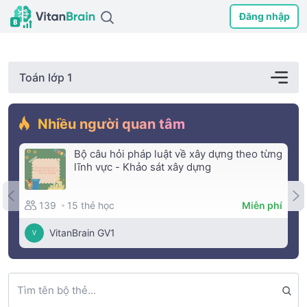
Đăng nhập
Toán lớp 1
Nhiều người quan tâm
Bộ câu hỏi pháp luật về xây dựng theo từng
lĩnh vực - Khảo sát xây dựng
15 thẻ học
139
Miễn phí
VitanBrain GV1
V
Tìm tên bộ thẻ...