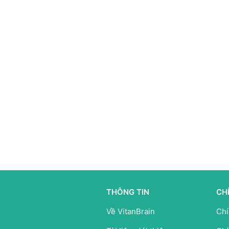
THÔNG TIN
CH
Về VitanBrain
Chí