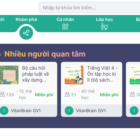
ôi
Khám phá
Cá nhân
Lớp học
Bà
Nhiều người quan tâm
Bộ câu hỏi
Tiếng Việt 4 -
pháp luật về
Ôn tập học kì
xây dựng
II (bộ sách
theo từng lĩnh
Cánh diều)
15 thẻ
40 thẻ
vực - Khảo
139
Miễn phí
51
Miễn phí
3
học
sát xây dựng
học
VitanBrain GV1
VitanBrain GV1
V
V
V