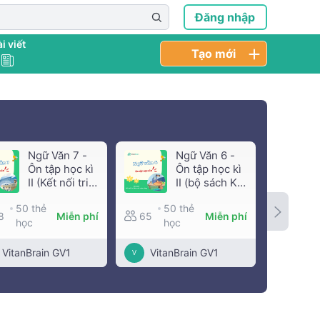
Đăng nhập
i viết
Tạo mới
Ngữ Văn 7 -
Ngữ Văn 6 -
Ôn tập học kì
Ôn tập học kì
II (Kết nối tri
II (bộ sách Kết
thức với cuộc
nối tri thức
50 thẻ
50 thẻ
5
sống)
với cuộc
8
Miễn phí
65
Miễn phí
50
học
học
sống)
h
VitanBrain GV1
VitanBrain GV1
Vita
V
V