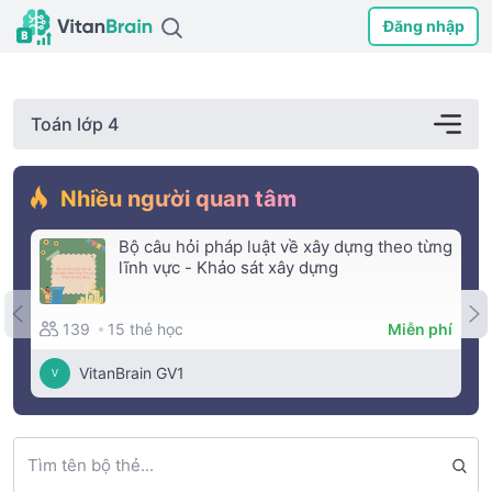
Đăng nhập
Toán lớp 4
Nhiều người quan tâm
Bộ câu hỏi pháp luật về xây dựng theo từng
lĩnh vực - Khảo sát xây dựng
15 thẻ học
139
Miễn phí
VitanBrain GV1
V
Tìm tên bộ thẻ...