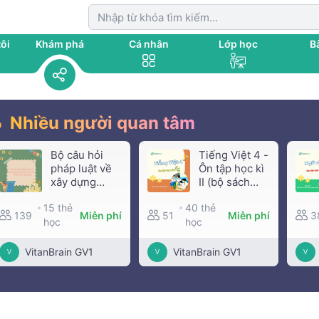
ôi
Khám phá
Cá nhân
Lớp học
Bà
Nhiều người quan tâm
Bộ câu hỏi
Tiếng Việt 4 -
pháp luật về
Ôn tập học kì
xây dựng
II (bộ sách
theo từng lĩnh
Cánh diều)
15 thẻ
40 thẻ
vực - Khảo
139
Miễn phí
51
Miễn phí
3
học
sát xây dựng
học
VitanBrain GV1
VitanBrain GV1
V
V
V