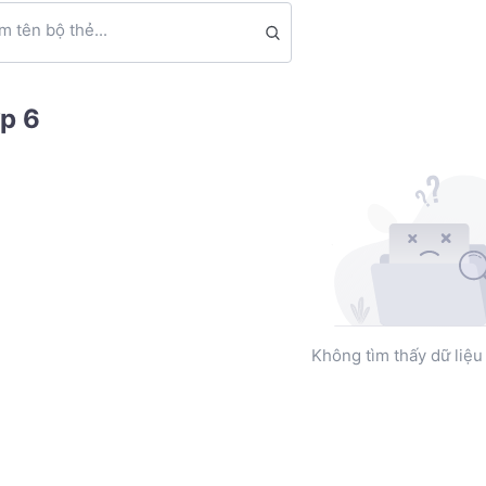
m tên bộ thẻ...
p 6
Không tìm thấy dữ liệu