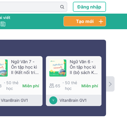
Đăng nhập
i viết
Tạo mới
Ngữ Văn 7 -
Ngữ Văn 6 -
Ôn tập học kì
Ôn tập học kì
II (Kết nối tri
II (bộ sách Kết
thức với cuộc
nối tri thức
50 thẻ
50 thẻ
5
sống)
với cuộc
8
Miễn phí
65
Miễn phí
50
học
học
sống)
h
VitanBrain GV1
VitanBrain GV1
Vita
V
V