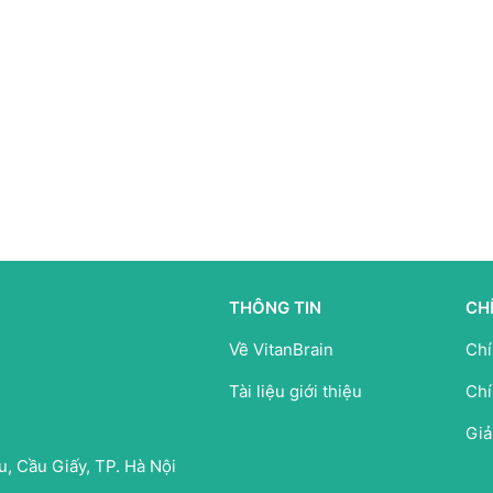
THÔNG TIN
CH
Về VitanBrain
Chí
Tài liệu giới thiệu
Chí
Giả
, Cầu Giấy, TP. Hà Nội