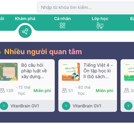
ôi
Khám phá
Cá nhân
Lớp học
Bà
Nhiều người quan tâm
Bộ câu hỏi
Tiếng Việt 4 -
pháp luật về
Ôn tập học kì
xây dựng
II (bộ sách
theo từng lĩnh
Cánh diều)
15 thẻ
40 thẻ
vực - Khảo
139
Miễn phí
51
Miễn phí
3
học
sát xây dựng
học
VitanBrain GV1
VitanBrain GV1
V
V
V