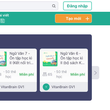
Đăng nhập
i viết
Tạo mới
Ngữ Văn 7 -
Ngữ Văn 6 -
Ôn tập học kì
Ôn tập học kì
II (Kết nối tri
II (bộ sách Kết
thức với cuộc
nối tri thức
50 thẻ
50 thẻ
5
sống)
với cuộc
8
Miễn phí
65
Miễn phí
50
học
học
sống)
h
VitanBrain GV1
VitanBrain GV1
Vita
V
V