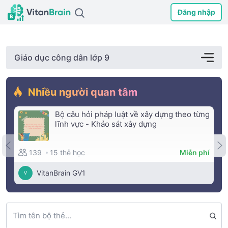
Đăng nhập
Giáo dục công dân lớp 9
Nhiều người quan tâm
Bộ câu hỏi pháp luật về xây dựng theo từng
lĩnh vực - Khảo sát xây dựng
15 thẻ học
139
Miễn phí
VitanBrain GV1
V
Tìm tên bộ thẻ...