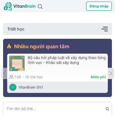
Đăng nhập
Triết học
Nhiều người quan tâm
Bộ câu hỏi pháp luật về xây dựng theo từng
lĩnh vực - Khảo sát xây dựng
15 thẻ học
139
Miễn phí
VitanBrain GV1
V
Tìm tên bộ thẻ...