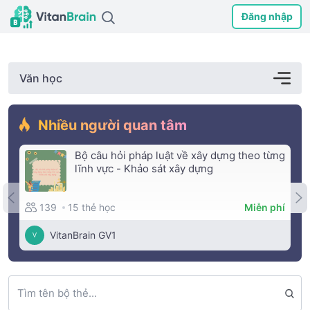
Đăng nhập
Văn học
Nhiều người quan tâm
Bộ câu hỏi pháp luật về xây dựng theo từng
lĩnh vực - Khảo sát xây dựng
15 thẻ học
139
Miễn phí
VitanBrain GV1
V
Tìm tên bộ thẻ...